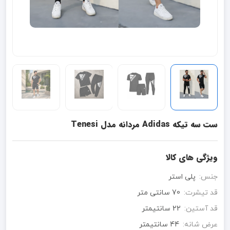
ست سه تیکه Adidas مردانه مدل Tenesi
ویژگی های کالا
جنس:
پلی استر
قد تیشرت:
70 سانتی متر
قد آستین:
22 سانتیمتر
عرض شانه:
44 سانتیمتر