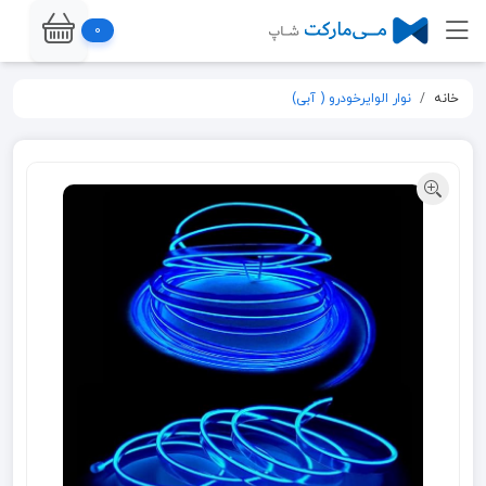
0
خانه
نوار الوایرخودرو ( آبی)