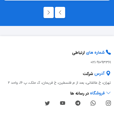
ارتباطی
شماره های
021-91093361
شرکت
آدرس
تهران، خ طالقانی، بعد از م فلسطین، خ فریمان، ک ملک، پ 16، واحد 2
در رسانه ها
فروشگاه