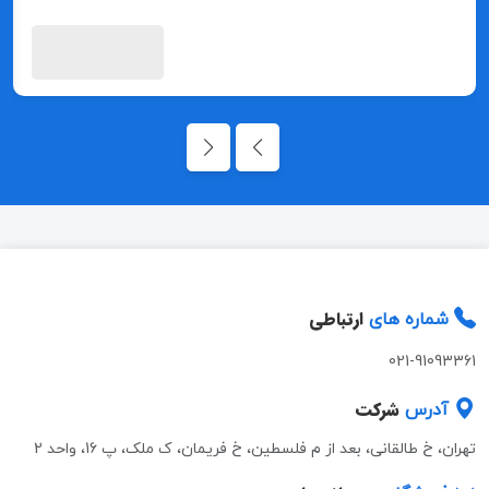
ارتباطی
شماره های
021-91093361
شرکت
آدرس
تهران، خ طالقانی، بعد از م فلسطین، خ فریمان، ک ملک، پ 16، واحد 2