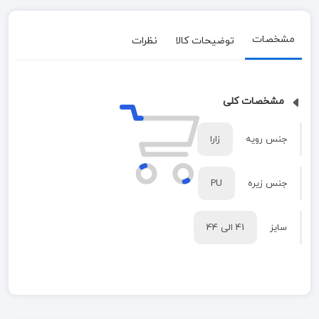
مشخصات
توضیحات کالا
نظرات
مشخصات کلی
جنس رویه
زارا
جنس زیره
PU
سایز
41 الی 44