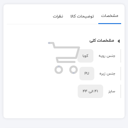
مشخصات
توضیحات کالا
نظرات
مشخصات کلی
جنس رویه
کوبا
جنس زیره
PU
سایز
41 الی 44