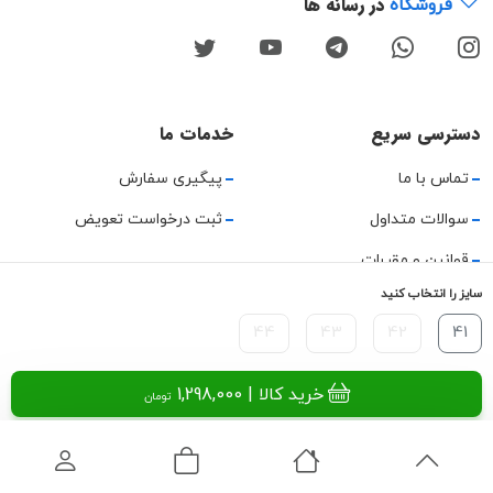
در رسانه ها
فروشگاه
دسترسی سریع
خدمات ما
تماس با ما
پیگیری سفارش
سوالات متداول
ثبت درخواست تعویض
قوانین و مقررات
سایز را انتخاب کنید
حریم خصوصی
44
43
42
41
راهنمای استفاده
خرید کالا
| 1,298,000
تومان
تمامی حقوق این وب‌سایت و محتوای آن متعلق به میمارکت است. ©
۲۰۲۴.