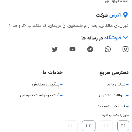
021-91093361
شرکت
آدرس
تهران، خ طالقانی، بعد از م فلسطین، خ فریمان، ک ملک، پ 16، واحد 2
در رسانه ها
فروشگاه
دسترسی سریع
خدمات ما
تماس با ما
پیگیری سفارش
سوالات متداول
ثبت درخواست تعویض
قوانین و مقررات
سایز را انتخاب کنید
حریم خصوصی
44
43
42
41
راهنمای استفاده