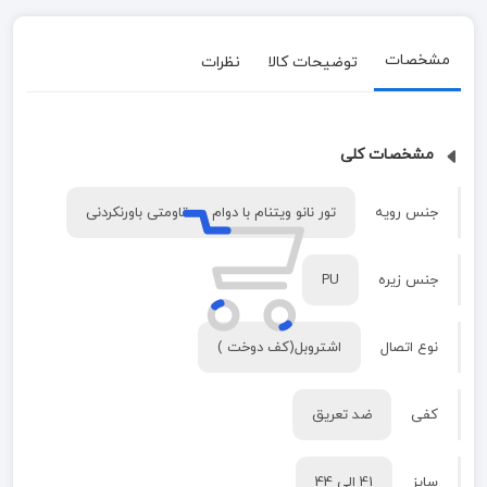
مشخصات
توضیحات کالا
نظرات
مشخصات کلی
جنس رویه
تور نانو ویتنام با دوام و مقاومتی باورنکردنی
جنس زیره
PU
نوع اتصال
اشتروبل(کف دوخت )
کفی
ضد تعریق
سایز
41 الی 44