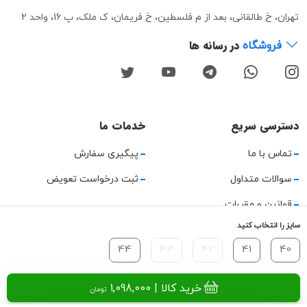
تهران، خ طالقانی، بعد از م فلسطین، خ فریمان، ک ملک، پ 16، واحد 2
در رسانه ها
فروشگاه
دسترسی سریع
خدمات ما
تماس با ما
پیگیری سفارش
سوالات متداول
ثبت درخواست تعویض
قوانین و مقررات
سایز را انتخاب کنید
حریم خصوصی
44
43
42
41
40
راهنمای استفاده
خرید کالا
| 1,098,000
تومان