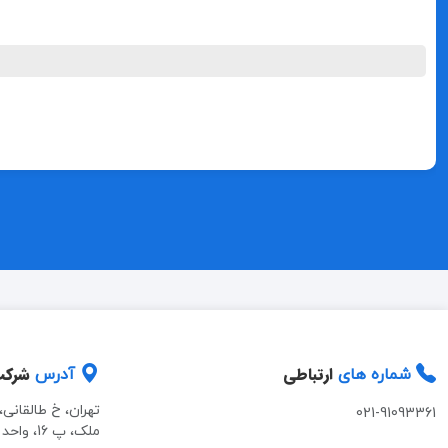
ارتباطی
شرک
شماره های
آدرس
تهران، خ طالقانی
021-91093361
ملک، پ 16، واحد 2