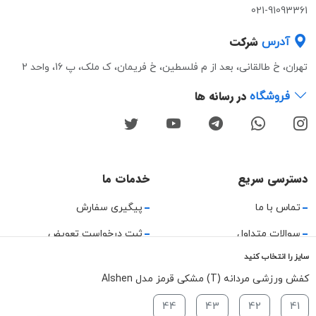
021-91093361
شرکت
آدرس
تهران، خ طالقانی، بعد از م فلسطین، خ فریمان، ک ملک، پ 16، واحد 2
در رسانه ها
فروشگاه
دسترسی سریع
خدمات ما
تماس با ما
پیگیری سفارش
سوالات متداول
ثبت درخواست تعویض
سایز را انتخاب کنید
قوانین و مقررات
کفش ورزشی مردانه (T) مشکی قرمز مدل Alshen
حریم خصوصی
44
43
42
41
راهنمای استفاده