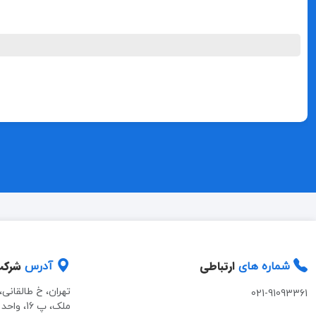
ارتباطی
شرک
شماره های
آدرس
تهران، خ طالقانی
021-91093361
ملک، پ 16، واحد 2