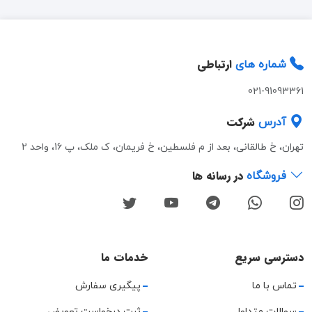
ارتباطی
شماره های
021-91093361
شرکت
آدرس
تهران، خ طالقانی، بعد از م فلسطین، خ فریمان، ک ملک، پ 16، واحد 2
در رسانه ها
فروشگاه
دسترسی سریع
خدمات ما
تماس با ما
پیگیری سفارش
سوالات متداول
ثبت درخواست تعویض