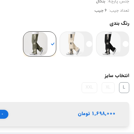
جنس پارچه:
بنگال
تعداد جیب:
۶ جیب
رنگ بندی
انتخاب سایز
XXL
XL
L
1,698,000 تومان
-