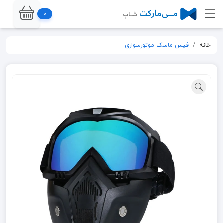
0
خانه
فیس ماسک موتورسواری