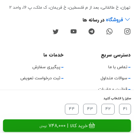
تهران، خ طالقانی، بعد از م فلسطین، خ فریمان، ک ملک، پ 16، واحد 2
در رسانه ها
فروشگاه
دسترسی سریع
خدمات ما
تماس با ما
پیگیری سفارش
سوالات متداول
ثبت درخواست تعویض
قوانین و مقررات
سایز را انتخاب کنید
حریم خصوصی
44
43
42
41
راهنمای استفاده
خرید کالا
| 748,000
تومان