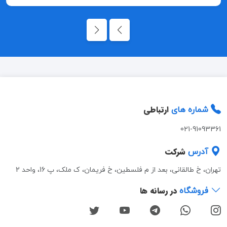
ارتباطی
شماره های
021-91093361
شرکت
آدرس
تهران، خ طالقانی، بعد از م فلسطین، خ فریمان، ک ملک، پ 16، واحد 2
در رسانه ها
فروشگاه