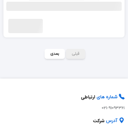
قبلی
بعدی
ارتباطی
شماره های
021-91093361
شرکت
آدرس