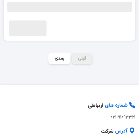
قبلی
بعدی
ارتباطی
شماره های
021-91093361
شرکت
آدرس