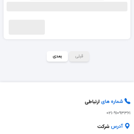
قبلی
بعدی
ارتباطی
شماره های
021-91093361
شرکت
آدرس