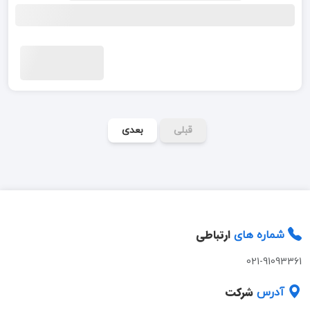
قبلی
بعدی
ارتباطی
شماره های
021-91093361
شرکت
آدرس