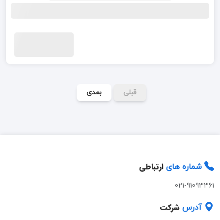
قبلی
بعدی
ارتباطی
شماره های
021-91093361
شرکت
آدرس