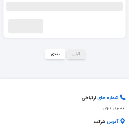
قبلی
بعدی
ارتباطی
شماره های
021-91093361
شرکت
آدرس