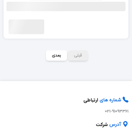
قبلی
بعدی
ارتباطی
شماره های
021-91093361
شرکت
آدرس