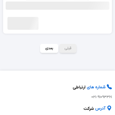
قبلی
بعدی
ارتباطی
شماره های
021-91093361
شرکت
آدرس