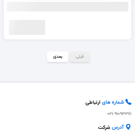
قبلی
بعدی
ارتباطی
شماره های
021-91093361
شرکت
آدرس