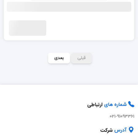
قبلی
بعدی
ارتباطی
شماره های
021-91093361
شرکت
آدرس