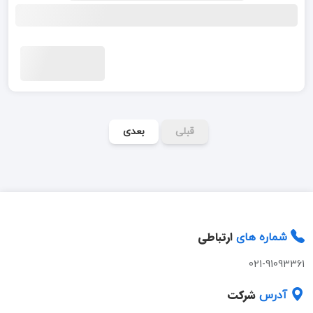
قبلی
بعدی
ارتباطی
شماره های
021-91093361
شرکت
آدرس