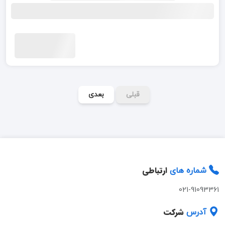
قبلی
بعدی
ارتباطی
شماره های
021-91093361
شرکت
آدرس