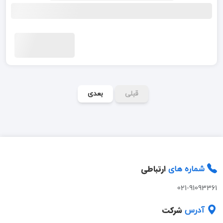
قبلی
بعدی
ارتباطی
شماره های
021-91093361
شرکت
آدرس