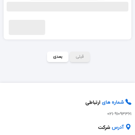
قبلی
بعدی
ارتباطی
شماره های
021-91093361
شرکت
آدرس