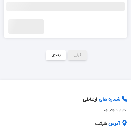
قبلی
بعدی
ارتباطی
شماره های
021-91093361
شرکت
آدرس