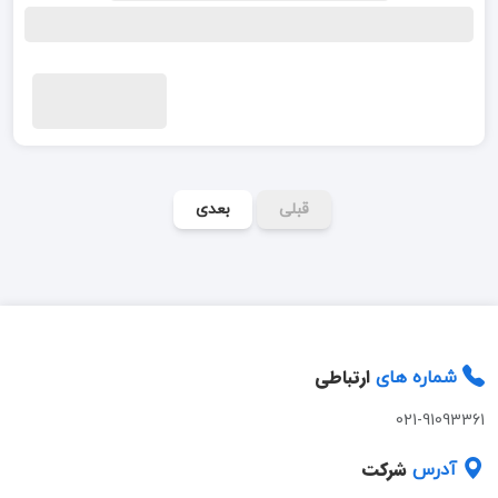
قبلی
بعدی
ارتباطی
شماره های
021-91093361
شرکت
آدرس