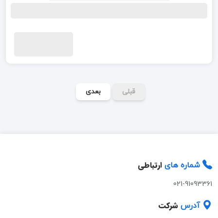
قبلی
بعدی
ارتباطی
شماره های
021-91093361
شرکت
آدرس