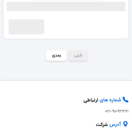
قبلی
بعدی
ارتباطی
شماره های
021-91093361
شرکت
آدرس