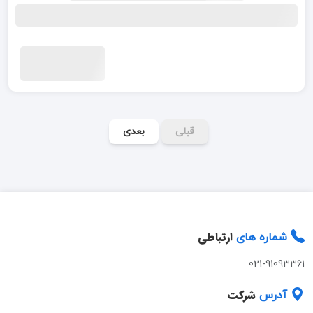
قبلی
بعدی
ارتباطی
شماره های
021-91093361
شرکت
آدرس