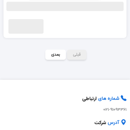
قبلی
بعدی
ارتباطی
شماره های
021-91093361
شرکت
آدرس