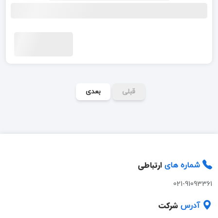
قبلی
بعدی
ارتباطی
شماره های
021-91093361
شرکت
آدرس