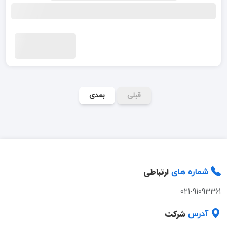
قبلی
بعدی
ارتباطی
شماره های
021-91093361
شرکت
آدرس