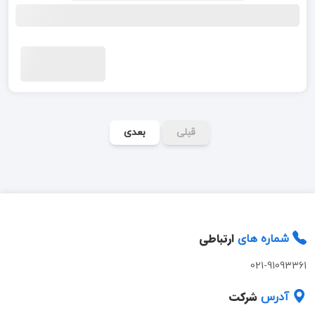
قبلی
بعدی
ارتباطی
شماره های
021-91093361
شرکت
آدرس