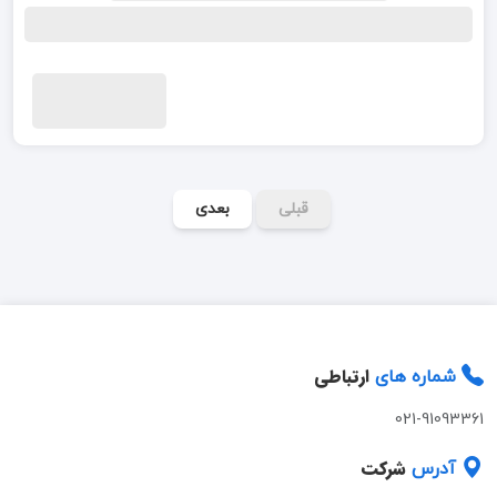
قبلی
بعدی
ارتباطی
شماره های
021-91093361
شرکت
آدرس