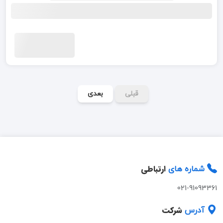
قبلی
بعدی
ارتباطی
شماره های
021-91093361
شرکت
آدرس