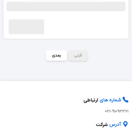
قبلی
بعدی
ارتباطی
شماره های
021-91093361
شرکت
آدرس