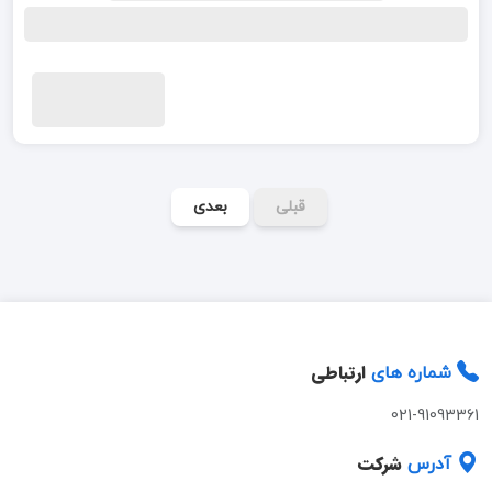
قبلی
بعدی
ارتباطی
شماره های
021-91093361
شرکت
آدرس