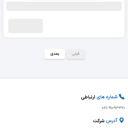
قبلی
بعدی
ارتباطی
شماره های
021-91093361
شرکت
آدرس