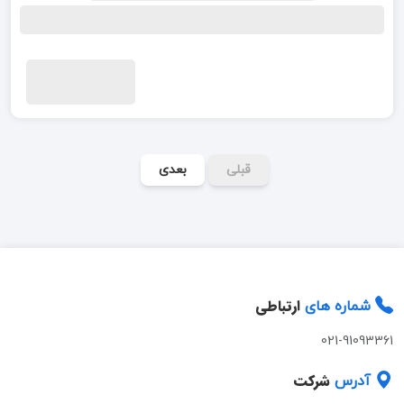
قبلی
بعدی
ارتباطی
شماره های
021-91093361
شرکت
آدرس