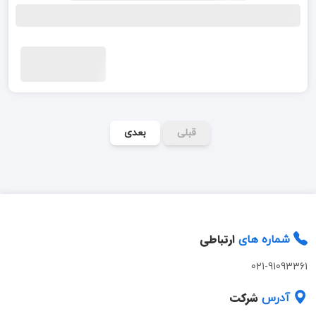
قبلی
بعدی
ارتباطی
شماره های
021-91093361
شرکت
آدرس