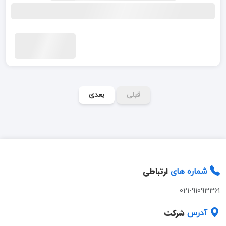
قبلی
بعدی
ارتباطی
شماره های
021-91093361
شرکت
آدرس