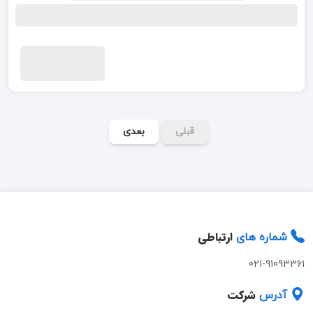
قبلی
بعدی
ارتباطی
شماره های
021-91093361
شرکت
آدرس