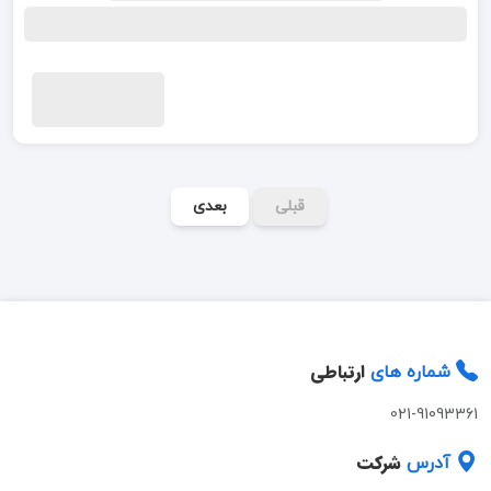
قبلی
بعدی
ارتباطی
شماره های
021-91093361
شرکت
آدرس