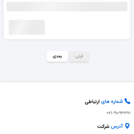
قبلی
بعدی
ارتباطی
شماره های
021-91093361
شرکت
آدرس