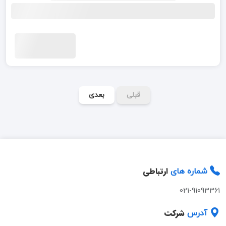
قبلی
بعدی
ارتباطی
شماره های
021-91093361
شرکت
آدرس