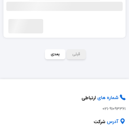
قبلی
بعدی
ارتباطی
شماره های
021-91093361
شرکت
آدرس